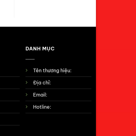
DANH MỤC
Tên thương hiệu:
Địa chỉ:
Email:
Hotline: