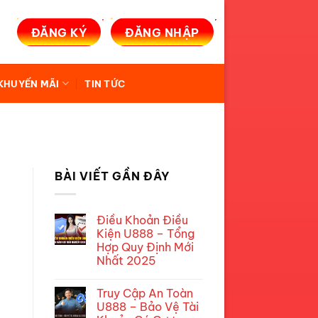
ĐĂNG KÝ
ĐĂNG NHẬP
KHUYẾN MÃI
TIN TỨC
BÀI VIẾT GẦN ĐÂY
Điều Khoản Điều
Kiện U888 – Tổng
Hợp Quy Định Mới
Nhất 2025
Truy Cập An Toàn
U888 – Bảo Vệ Tài