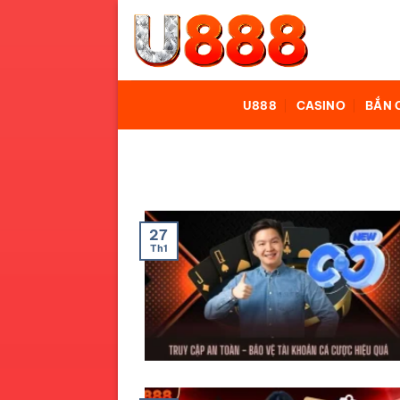
Bỏ
qua
nội
dung
U888
CASINO
BẮN 
27
Th1