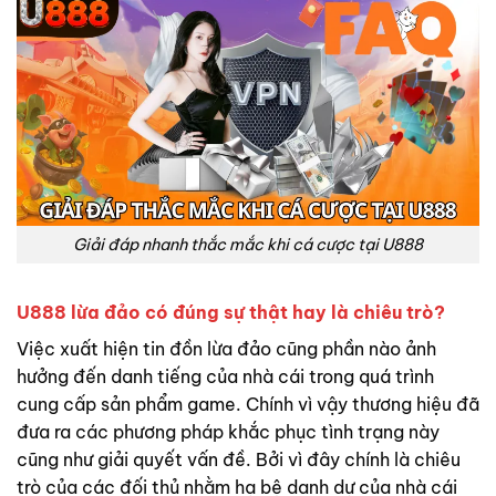
Giải đáp nhanh thắc mắc khi cá cược tại U888
U888 lừa đảo có đúng sự thật hay là chiêu trò?
Việc xuất hiện tin đồn lừa đảo cũng phần nào ảnh
hưởng đến danh tiếng của nhà cái trong quá trình
cung cấp sản phẩm game. Chính vì vậy thương hiệu đã
đưa ra các phương pháp khắc phục tình trạng này
cũng như giải quyết vấn đề. Bởi vì đây chính là chiêu
trò của các đối thủ nhằm hạ bệ danh dự của nhà cái