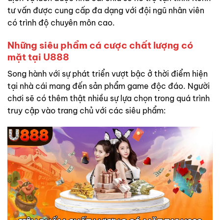
tư vấn được cung cấp đa dạng với đội ngũ nhân viên
có trình độ chuyên môn cao.
Những siêu phẩm cá cược chất lượng có
mặt tại U888
Song hành với sự phát triển vượt bậc ở thời điểm hiện
tại nhà cái mang đến sản phẩm game độc đáo. Người
chơi sẽ có thêm thật nhiều sự lựa chọn trong quá trình
truy cập vào trang chủ với các siêu phẩm: