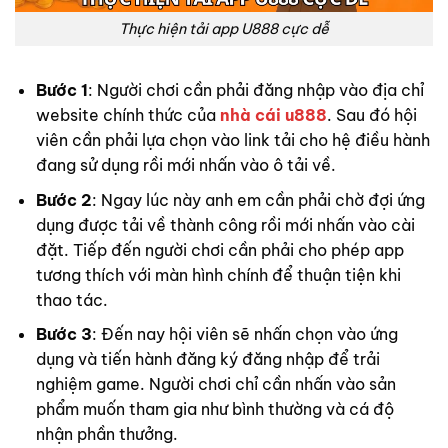
Thực hiện tải app U888 cực dễ
Bước 1
: Người chơi cần phải đăng nhập vào địa chỉ
website chính thức của
nhà cái u888
. Sau đó hội
viên cần phải lựa chọn vào link tải cho hệ điều hành
đang sử dụng rồi mới nhấn vào ô tải về.
Bước 2
: Ngay lúc này anh em cần phải chờ đợi ứng
dụng được tải về thành công rồi mới nhấn vào cài
đặt. Tiếp đến người chơi cần phải cho phép app
tương thích với màn hình chính để thuận tiện khi
thao tác.
Bước 3
: Đến nay hội viên sẽ nhấn chọn vào ứng
dụng và tiến hành đăng ký đăng nhập để trải
nghiệm game. Người chơi chỉ cần nhấn vào sản
phẩm muốn tham gia như bình thường và cá độ
nhận phần thưởng.